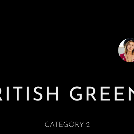
RITISH GREE
CATEGORY 2